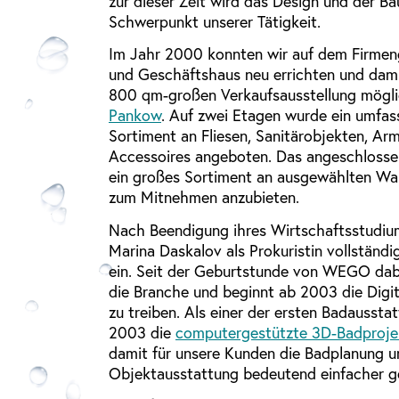
zur dieser Zeit wird das Design und der Ba
Schwerpunkt unserer Tätigkeit.
Im Jahr 2000 konnten wir auf dem Firmen
und Geschäftshaus neu errichten und dami
800 qm-großen Verkaufsausstellung mögl
Pankow
. Auf zwei Etagen wurde ein umfass
Sortiment an Fliesen, Sanitärobjekten, A
Accessoires angeboten. Das angeschlosse
ein großes Sortiment an ausgewählten Wan
zum Mitnehmen anzubieten.
Nach Beendigung ihres Wirtschaftsstudium
Marina Daskalov als Prokuristin vollständig
ein. Seit der Geburtstunde von WEGO dabe
die Branche und beginnt ab 2003 die Digit
zu treiben. Als einer der ersten Badausstat
2003 die
computergestützte 3D-Badproje
damit für unsere Kunden die Badplanung u
Objektausstattung bedeutend einfacher ge