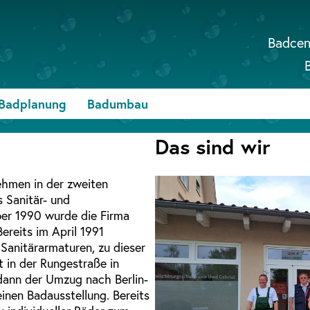
Badcen
Badplanung
Badumbau
Das sind wir
ehmen in der zweiten
s Sanitär- und
er 1990 wurde die Firma
reits im April 1991
 Sanitärarmaturen, zu dieser
 in der Rungestraße in
 dann der Umzug nach Berlin-
inen Badausstellung. Bereits