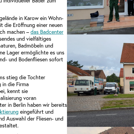
u individueller Bäder zum
gelände in Karow ein Wohn-
t die Eröffnung einer neuen
ich machen –
das Badcenter
endes und vielfältiges
rmaturen, Badmöbeln und
ne Lager ermöglichte es uns
d- und Bodenfliesen sofort
s stieg die Tochter
 in die Firma
i, kennt sie
alisierung voran
ter in Berlin haben wir bereits
ktierung
eingeführt und
nd Auswahl der Fliesen- und
staltet.