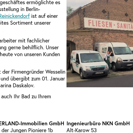
hgeschäftes ermöglichte es
tellung in Berlin-
Reinickendorf
ist auf einer
ites Sortiment unserer
rbeiter mit fachlicher
g gerne behilflich. Unser
s heute von unseren Kunden
 der Firmengründer Wesselin
und übergibt zum 01. Januar
rina Daskalov.
r auch Ihr Bad zu Ihrem
ERLAND-Immobilien GmbH
Ingenieurbüro NKN GmbH
 der Jungen Pioniere 1b
Alt-Karow 53