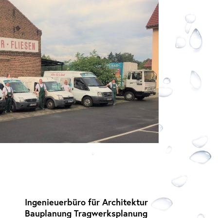
Ingenieuerbüro für Architektur
Bau
planung Trag­werks­planung