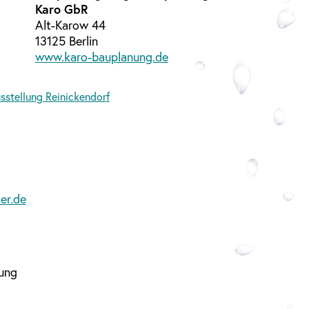
Karo GbR
Alt-Karow 44
13125 Berlin
www.karo-bauplanung.de
er.de
rung