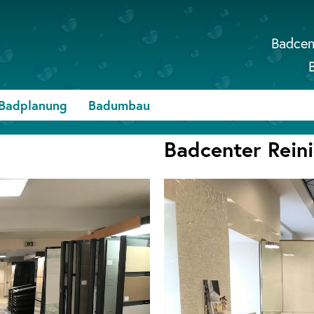
Badcen
Badplanung
Badumbau
Badcenter Rein