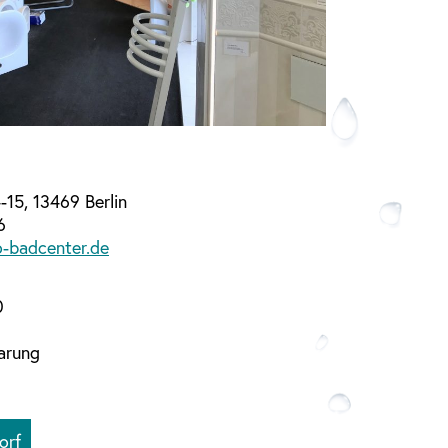
15, 13469 Berlin
6
-badcenter.de
0
arung
orf